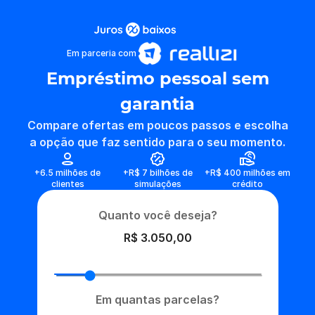
Em parceria com
Empréstimo pessoal sem
garantia
Compare ofertas em poucos passos e escolha
a opção que faz sentido para o seu momento.
+6.5 milhões de
+R$ 7 bilhões de
+R$ 400 milhões em
clientes
simulações
crédito
Quanto você deseja?
R$ 3.050,00
Em quantas parcelas?